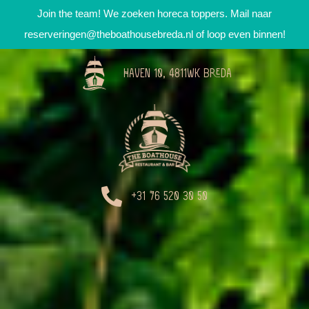
Join the team! We zoeken horeca toppers. Mail naar
reserveringen@theboathousebreda.nl
of loop even binnen!
Haven 10, 4811WK Breda
+31 76 520 30 50